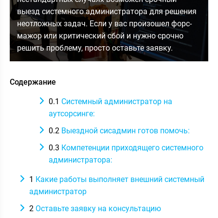
выезд системного администратора для решения
неотложных задач. Если у вас произошел форс-
мажор или критический сбой и нужно срочно
решить проблему, просто оставьте заявку.
Содержание
0.1
Системный администратор на
аутсорсинге:
0.2
Выездной сисадмин готов помочь:
0.3
Компетенции приходящего системного
администратора:
1
Какие работы выполняет внешний системный
администратор
2
Оставьте заявку на консультацию