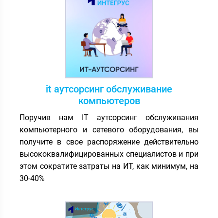
“Сбербанк АСТ”,
ЭТП ГПБ
, “Электронный
бюджет” Казначейства,
“Фабрикант”
, АСТ ГОЗ,
“Росэлторг”
и других.
Система «Клиент-банк»
. Программный
комплекс
«Клиент-Банк»
(«Банк-Клиент») дает
возможность дистанционно совершать
it аутсорсинг обслуживание
банковские операции и безопасно
компьютеров
обмениваться информацией с кредитно-
финансовой организацией. В услуги системного
Поручив нам IT аутсорсинг обслуживания
администратора Integrus входит комплексная
компьютерного и сетевого оборудования, вы
подготовка системы: от переговоров с банком
получите в свое распоряжение действительно
до установки ПО и интеграции с 1С. Возможна
высококвалифицированных специалистов и при
техническая поддержка и обучение бухгалтера
этом сократите затраты на ИТ, как минимум, на
работе с банк-клиентом.
30-40%
Периферийные устройства для торговли (касса,
ТСД)
. Предприятие, оказывающее услуги
торговли, не может обходиться без