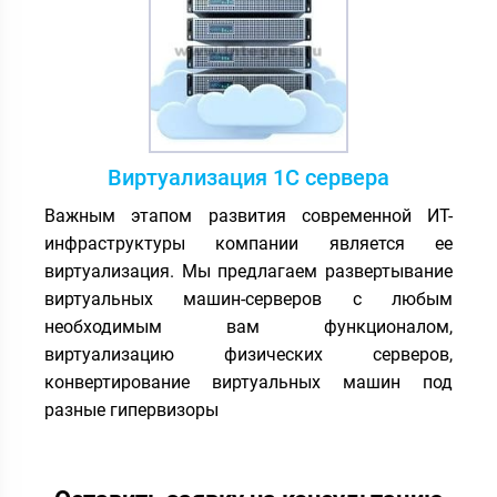
Резервное копирование
. Утрата данных из-за
некорректного обновления, технического сбоя,
несанкционированного проникновения в
информационную структуру организации
приводит к простоям в работе и финансовому
ущербу, в крайних случаях – к полному краху
Виртуализация 1С сервера
компании. Резервные копии дают возможность
Важным этапом развития современной ИТ-
сохранить важную информацию и избежать
инфраструктуры компании является ее
серьезных потерь. Сохранность данных
виртуализация. Мы предлагаем развертывание
гарантируется только при грамотной настройке
виртуальных машин-серверов с любым
процедуры создания бэкапов в
Windows
,
необходимым вам функционалом,
Linux/Unix
. Поможем сформировать
виртуализацию физических серверов,
современную и надежную
систему резервного
конвертирование виртуальных машин под
копирования
для компании любого масштаба,
разные гипервизоры
позволяющую быстро восстановить
целостность структуры и данные, пострадавшие
при сбое.