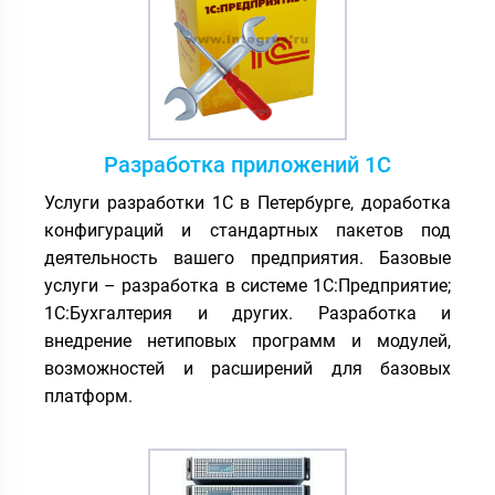
информационной
безопасности
, необходим
грамотный подход к коммутации и топологии
сети. Специалисты “Интегрус” оказывают услуги
по подключению коммутационного
оборудования, а также проектированию,
монтажу СКС
и
ЛВС
под ключ
с последующим
Разработка приложений 1С
обслуживанием
.
Услуги разработки 1С в Петербурге, доработка
IP-телефония, АТС
. Качественная связь – один
конфигураций и стандартных пакетов под
из самых важных аспектов успешности бизнеса.
деятельность вашего предприятия. Базовые
Современные технологии позволяют обеспечить
услуги – разработка в системе 1С:Предприятие;
компанию качественной, надежной и недорогой
1С:Бухгалтерия и других. Разработка и
связью. Наши специалисты готовы
внедрение нетиповых программ и модулей,
организовать и настроить
IP-телефонию
в офисе
возможностей и расширений для базовых
с учетом потребностей предприятия. Если
платформ.
необходимо – расширим сеть без простоя в
работе, организуем виртуальную
облачную АТС
или
мини-АТС
на базе IP-телефонии, выполним
интеграцию телефонии с CRM
.