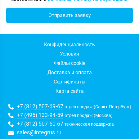
пользователей и
восстановит доступы
. Это одна
из самых частых услуг, за которой обращаются
к системному администратору.
Электронная почта
. Почта должна не только
быть удобной и надежной, но и безопасной,
поскольку более 85% коммуникации с
Конфиденциальность
клиентами, партнерами, между сотрудниками
Условия
внутри компании происходит посредством
Файлы cookie
email. Чем наш специалист может быть вам
Доставка и оплата
полезен: подбор провайдера, чьи услуги
Сертификаты
отвечают потребностям компании,
перенос
корпоративной почты
на другой хостинг,
Карта сайта
создание и настройка почтовых ящиков для
персонала, подбор и установка аппаратного/
+7 (812) 507-69-67
отдел продаж (Санкт-Петербург)
программного обеспечения для защиты
+7 (495) 133-94-59
отдел продаж (Москва)
конфиденциальной информации, организация
+7 (812) 507-60-67
техническая поддержка
резервного копирования.
sales@integrus.ru