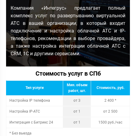
Компания «Интегрус» предлагает полный
комплекс услуг по развертыванию виртуальной
АТС в вашей организации, в который входит
подключение и настройка облачной АТС и IP-
телефонов, рекомендации в выборе провайдера,
а также настройка интеграции облачной АТС с
CRM, 1С и другими сервисами.
Стоимость услуг в СПб
Мин. объем
Тип услуги
Стоимость, руб.
работ, шт.
Настройка IP телефона
от 3
2 400 *
Настройка IP-АТС
от 1
от 2 500
Интеграция с Битрикс 24
от 1
1500 руб./час
* Без выезда