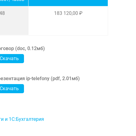
48
183 120,00 ₽
говор (
doc
,
0.12мб
)
Скачать
езентация ip-telefony (
pdf
,
2.01мб
)
Скачать
и и 1С:Бухгалтерия