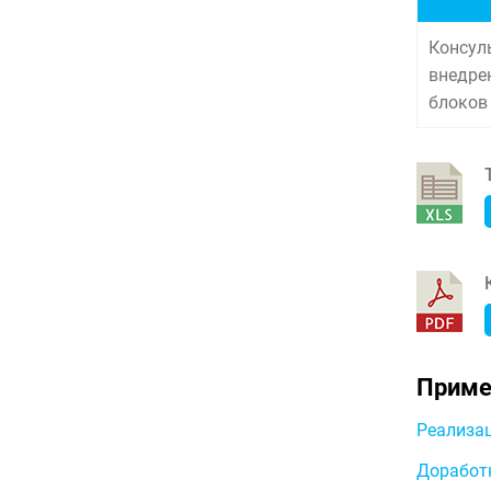
Консуль
внедре
блоков 
Приме
Реализац
Доработ