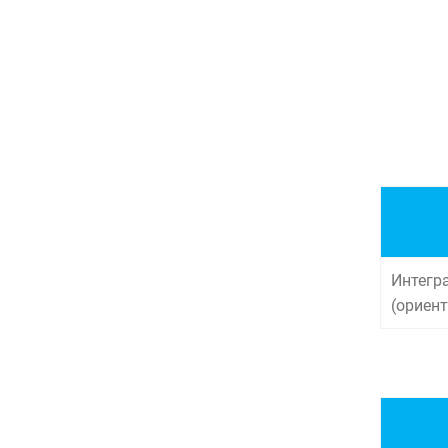
Интегр
(ориен