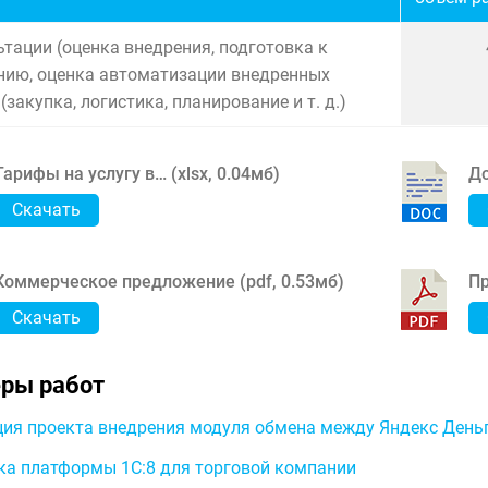
тации (оценка внедрения, подготовка к
нию, оценка автоматизации внедренных
(закупка, логистика, планирование и т. д.)
Тарифы на услугу в… (
xlsx
,
0.04мб
)
До
Скачать
Коммерческое предложение (
pdf
,
0.53мб
)
Пр
Скачать
ры работ
ия проекта внедрения модуля обмена между Яндекс Деньг
ка платформы 1С:8 для торговой компании