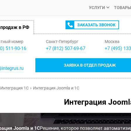
УСЛУГИ
ТОВАРЫ
ЗАКАЗАТЬ ЗВОНОК
 продаж в РФ
атный номер
Санкт-Петербург
Москва
0) 511-90-16
+
7
(
812
)
507-69-67
+
7
(
495
)
133
ЗАЯВКА В ОТДЕЛ ПРОДАЖ
integrus.ru
Интеграция 1С
Интеграция Joomla и 1С
Интеграция Jooml
рация Joomla и 1С
Решение, которое позволяет автоматизи