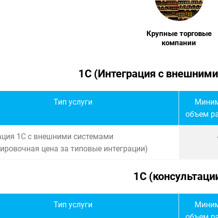
Крупные торговые
компании
1С (Интеграция с внешним
Тип услуги
Мини
объем ра
ация 1С с внешними системами
тировочная цена за типовые интеграции)
1С (консультаци
Тип услуги
Мини
объем ра