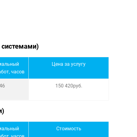
и системами)
мальный
Цена за услугу
бот, часов
46
150 420руб.
и)
мальный
Стоимость
бот, часов