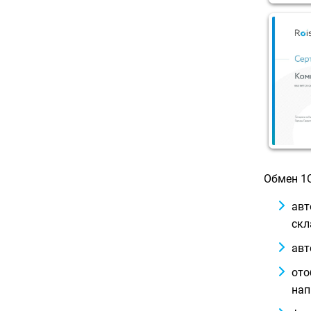
Обмен 1С
авт
скл
авт
ото
нап