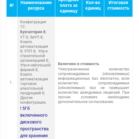
Наименование
Кол-во
Итоговая
№
плата за
ресурса
единиц
стоимость
единицу
Конфигурация
1С:
Бухгалтерия 8;
УТ 8; ЗиУП 8;
Компл.
автоматизация
8; УПП 8; Упр-е
строительной
организацией 8;
Включено в стоимость
Упр-е небольшой
*Неограниченное количество
фирмой 8;
сопровождаемых (обновляемых)
Компл.
информационных баз бесплатно, если
автоматизация
1.
количество сопровождаемых
торговли
(обновляемых) баз не превышает
алкогольной
количество арендуемых лицензий. При
продукцией 8;
прочих условиях необходимо
Другие
дополнительное согласование.
конфигурации.
! 5Гб
включенного
дискового
пространства
для хранения