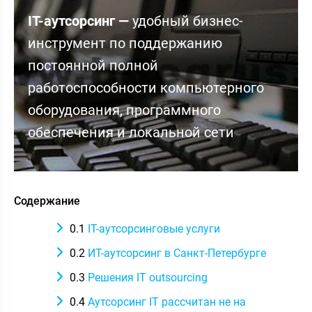
IT-аутсорсинг —
удобный бизнес-
инструмент по поддержанию
постоянной полной
работоспособности компьютерного
оборудования, программного
обеспечения и локальной сети
Содержание
0.1
IT-аутсорсинговые услуги
0.2
ИТ-аутсорсинг в Санкт-Петербурге
0.3
Решения IT outsourcing
0.4
Аутсорсинг IT рассчитан не на