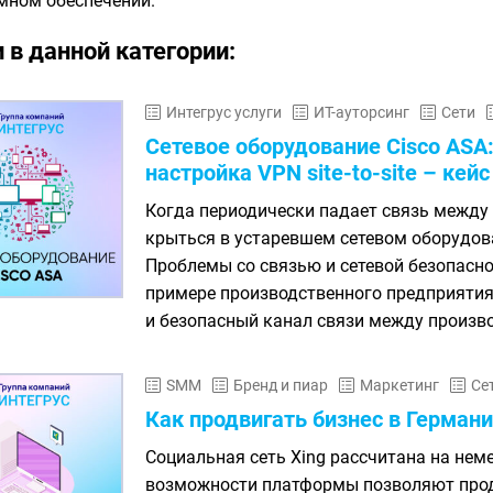
мном обеспечении.
 в данной категории:
Интегрус услуги
ИТ-ауторсинг
Сети
Сетевое оборудование Cisco ASA
настройка VPN site-to-site – кейс
Когда периодически падает связь между
крыться в устаревшем сетевом оборудов
Проблемы со связью и сетевой безопасно
примере производственного предприяти
и безопасный канал связи между произв
SMM
Бренд и пиар
Маркетинг
Се
Как продвигать бизнес в Германи
Социальная сеть Xing рассчитана на не
возможности платформы позволяют продв