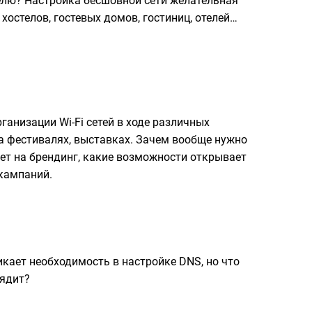
елю? Настройка бесшовной сети желательная
хостелов, гостевых домов, гостиниц, отелей…
ганизации Wi-Fi сетей в ходе различных
а фестивалях, выставках. Зачем вообще нужно
яет на брендинг, какие возможности открывает
кампаний.
кает необходимость в настройке DNS, но что
лядит?