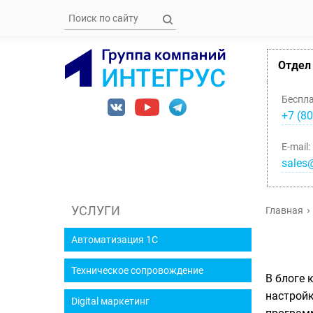
Отдел
Беспл
+7 (80
E-mail:
sales@
УСЛУГИ
Главная
Автоматизация 1С
Техническое сопровождение
В блоге 
настройк
Digital маркетинг