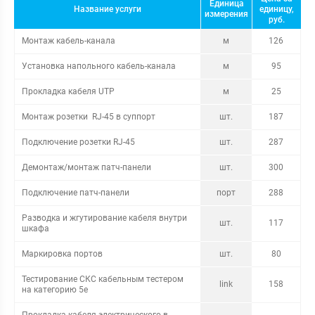
Единица
Название услуги
единицу,
измерения
руб.
Монтаж кабель-канала
м
126
Установка напольного кабель-канала
м
95
Прокладка кабеля UTP
м
25
Монтаж розетки RJ-45 в суппорт
шт.
187
Подключение розетки RJ-45
шт.
287
Демонтаж/монтаж патч-панели
шт.
300
Подключение патч-панели
порт
288
Разводка и жгутирование кабеля внутри
шт.
117
шкафа
Маркировка портов
шт.
80
Тестирование СКС кабельным тестером
link
158
на категорию 5e
Прокладка кабеля электрического в