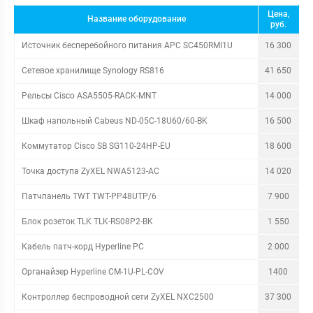
Цена,
Название оборудование
руб.
Источник бесперебойного питания APC SC450RMI1U
16 300
Сетевое хранилище Synology RS816
41 650
Рельсы Cisco ASA5505-RACK-MNT
14 000
Шкаф напольный Cabeus ND-05C-18U60/60-BK
16 500
Коммутатор Cisco SB SG110-24HP-EU
18 600
Точка доступа ZyXEL NWA5123-AC
14 020
Патчпанель TWT TWT-PP48UTP/6
7 900
Блок розеток TLK TLK-RS08P2-BK
1 550
Кабель патч-корд Hyperline PC
2 000
Органайзер Hyperline CM-1U-PL-COV
1400
Контроллер беспроводной сети ZyXEL NXC2500
37 300