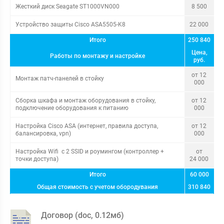
Жесткий диск Seagate ST1000VN000
8 500
Устройство защиты Cisco ASA5505-K8
22 000
Итого
250 840
Цена,
Работы по монтажу и настройке
руб.
от 12
Монтаж патч-панелей в стойку
000
Сборка шкафа и монтаж оборудования в стойку,
от 12
подключение оборудования к питанию
000
Настройка Cisco ASA (интернет, правила доступа,
от 12
балансировка, vpn)
000
Настройка Wifi с 2 SSID и роумингом (контроллер +
от
точки доступа)
24 000
Итого
60 000
Общая стоимость с учетом обородувания
310 840
Договор (
doc
,
0.12мб
)