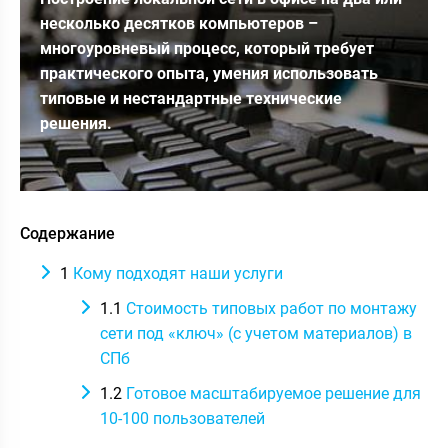
несколько десятков компьютеров –
многоуровневый процесс, который требует
практического опыта, умения использовать
типовые и нестандартные технические
решения.
Содержание
1
Кому подходят наши услуги
1.1
Стоимость типовых работ по монтажу
сети под «ключ» (с учетом материалов) в
СПб
1.2
Готовое масштабируемое решение для
10-100 пользователей