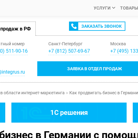
УСЛУГИ
ТОВАРЫ
ЗАКАЗАТЬ ЗВОНОК
 продаж в РФ
атный номер
Санкт-Петербург
Москва
0) 511-90-16
+
7
(
812
)
507-69-67
+
7
(
495
)
133
ЗАЯВКА В ОТДЕЛ ПРОДАЖ
integrus.ru
в области интернет-маркетинга
Как продвигать бизнес в Германи
1C решения
бизнес в Германии с помощ