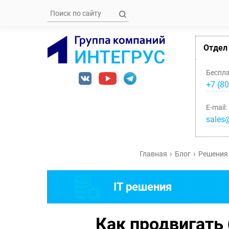
Отдел
Беспл
+7 (80
E-mail:
sales@
Главная
Блог
Решения 
IT решения
Как продвигать 