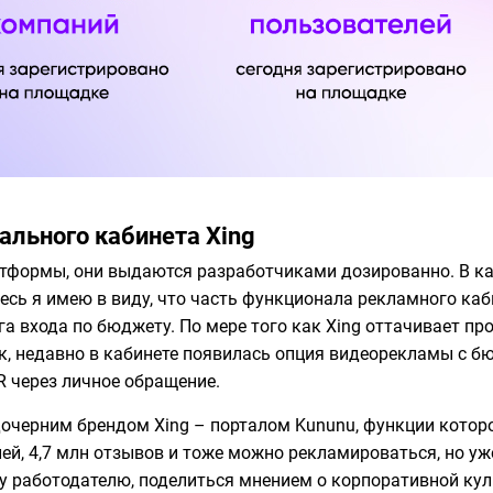
ального кабинета Xing
тформы, они выдаются разработчиками дозированно. В ка
есь я имею в виду, что часть функционала рекламного каб
га входа по бюджету. По мере того как Xing оттачивает пр
к, недавно в кабинете появилась опция видеорекламы с бюд
R через личное обращение.
черним брендом Xing – порталом Kununu, функции которо
лей, 4,7 млн отзывов и тоже можно рекламироваться, но у
у работодателю, поделиться мнением о корпоративной кул