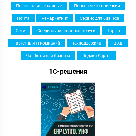
Персональные данные
Повышение конверсии
Почта
Ремаркетинг
Сервис для бизнеса
Сети
Специализированные услуги
Таргет
Таргет для IT-компаний
Техподдержка
ЦОД
Чат-боты для бизнеса
Яндекс.Карты
1С-решения