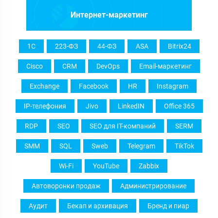
Интернет-маркетинг
1С
223-ФЗ
44-ФЗ
ASA
Bitrix24
Cisco
CRM
DevOps
Email-маркетинг
Exchange
Facebook
HR
Instagram
IP-телефония
Jivo
LinkedIN
Office 365
RDP
SEO
SEO для IT-компаний
SERM
SMM
SQL
Sweb
Telegram
TikTok
Wi-Fi
YouTube
Zabbix
Автоворонки продаж
Администрирование
Аудит
Бекап и архивация
Бренд и пиар