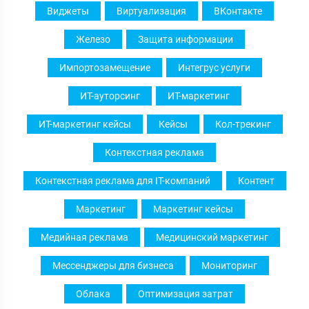
Виджеты
Виртуализация
ВКонтакте
Железо
Защита информации
Импортозамещение
Интегрус услуги
ИТ-ауторсинг
ИТ-маркетинг
ИТ-маркетинг кейсы
Кейсы
Кол-трекинг
Контекстная реклама
Контекстная реклама для IT-компаний
Контент
Маркетинг
Маркетинг кейсы
Медийная реклама
Медицинский маркетинг
Мессенджеры для бизнеса
Мониторинг
Облака
Оптимизация затрат