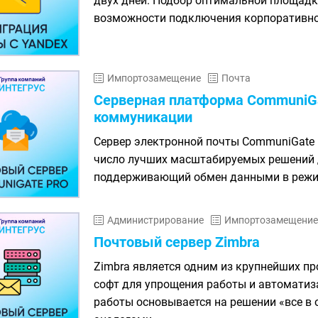
двух дней. Подбор оптимальной площадк
возможности подключения корпоративног
Импортозамещение
Почта
Серверная платформа CommuniGa
коммуникации
Сервер электронной почты CommuniGate P
число лучших масштабируемых решений д
поддерживающий обмен данными в режим
Администрирование
Импортозамещение
Почтовый сервер Zimbra
Zimbra является одним из крупнейших п
софт для упрощения работы и автоматиза
работы основывается на решении «все в