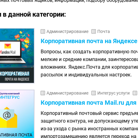
ных почтовых ящиков, информации, подбору оборудования
 в данной категории:
Администрирование
Почта
Корпоративная почта на Яндексе
Вопросы, как создать корпоративную поч
мелкие и средние компании, заинтересо
вложениях. Яндекс.Почта для корпорати
рассылок и индивидуальных настроек.
Администрирование
Интегрус услуги
Корпоративная почта Mail.ru дл
Корпоративный почтовый сервис предъяв
защитного контура, не допускающему ут
из-за ухода с рынка иностранных компан
импортозамещению является переход на п