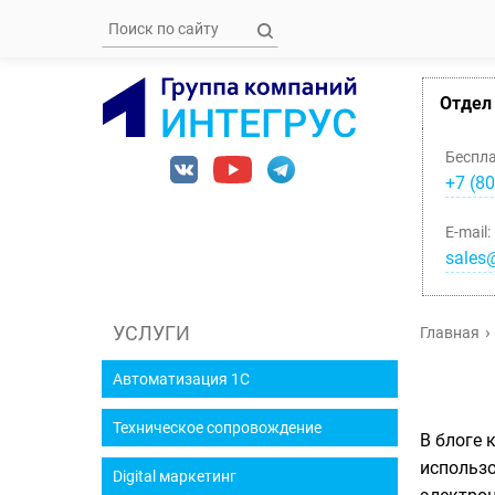
Отдел
Беспл
+7 (80
E-mail:
sales@
УСЛУГИ
Главная
Автоматизация 1С
Техническое сопровождение
В блоге 
использо
Digital маркетинг