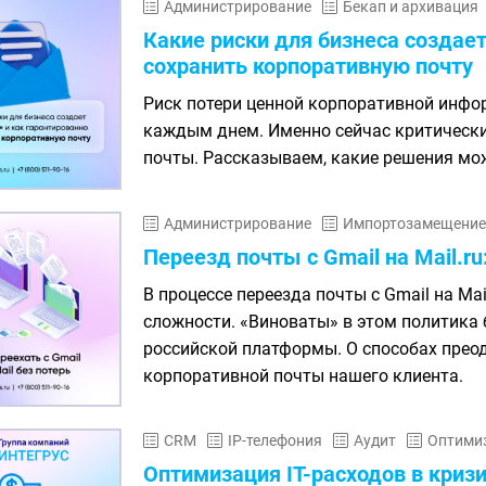
Администрирование
Бекап и архивация
Какие риски для бизнеса создает
сохранить корпоративную почту
Риск потери ценной корпоративной инфор
каждым днем. Именно сейчас критически
почты. Рассказываем, какие решения мо
Администрирование
Импортозамещение
Переезд почты с Gmail на Mail.r
В процессе переезда почты с Gmail на Ma
сложности. «Виноваты» в этом политика 
российской платформы. О способах прео
корпоративной почты нашего клиента.
CRM
IP-телефония
Аудит
Оптимиз
Оптимизация IT-расходов в криз