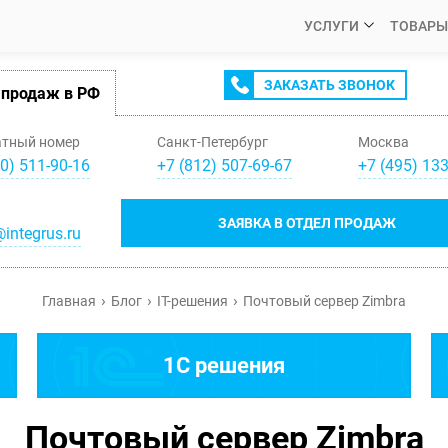
УСЛУГИ
ТОВАРЫ
ЗАКАЗАТЬ ЗВОНОК
 продаж в РФ
атный номер
Санкт-Петербург
Москва
0) 511-90-16
+
7
(
812
)
507-69-67
+
7
(
495
)
133
ЗАЯВКА В ОТДЕЛ ПРОДАЖ
integrus.ru
Главная
Блог
IT-решения
Почтовый сервер Zimbra
1C решения
Почтовый сервер Zimbra