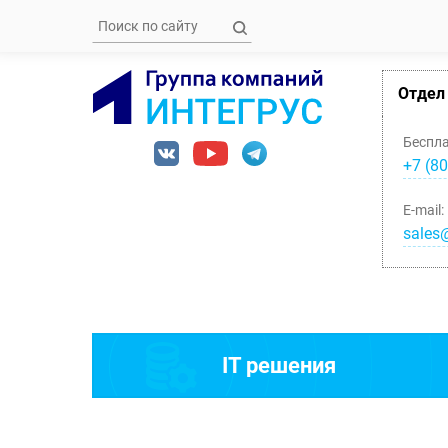
Отдел
Беспл
+7 (80
E-mail:
sales@
IT решения