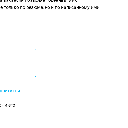
а вакансии позволяет оценивать их
е только по резюме, но и по написанному ими
олитикой
» и его