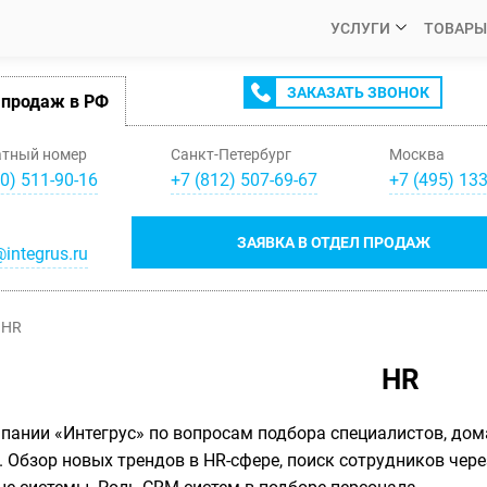
УСЛУГИ
ТОВАРЫ
ЗАКАЗАТЬ ЗВОНОК
 продаж в РФ
атный номер
Санкт-Петербург
Москва
0) 511-90-16
+
7
(
812
)
507-69-67
+
7
(
495
)
133
ЗАЯВКА В ОТДЕЛ ПРОДАЖ
integrus.ru
HR
HR
пании «Интегрус» по вопросам подбора специалистов, дом
 Обзор новых трендов в HR-сфере, поиск сотрудников чер