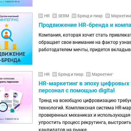
HR
SERM
Бренд и пиар
Маркетин
Продвижение HR-бренда и комп
Компания, которая хочет стать привлека
обращает свое внимание на фактор узнав
работодателем мечты, придется вкладыва
HR
Бренд и пиар
Маркетинг
HR-маркетинг в эпоху цифровых 
персонал с помощью digital
Тренд на всеобщую цифровизацию требуе
технологий. Комплексная система HR-марк
проверенных механиках и использующая d
упростить процесс рекрутинга, выстроит
кандидатов на рынке.