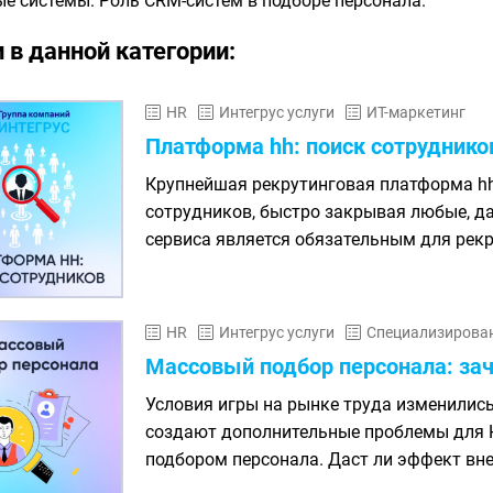
е системы. Роль CRM-систем в подборе персонала.
 в данной категории:
HR
Интегрус услуги
ИТ-маркетинг
Платформа hh: поиск сотруднико
Крупнейшая рекрутинговая платформа h
сотрудников, быстро закрывая любые, да
сервиса является обязательным для рекр
HR
Интегрус услуги
Специализирован
Массовый подбор персонала: заче
Условия игры на рынке труда изменились
создают дополнительные проблемы для 
подбором персонала. Даст ли эффект вне