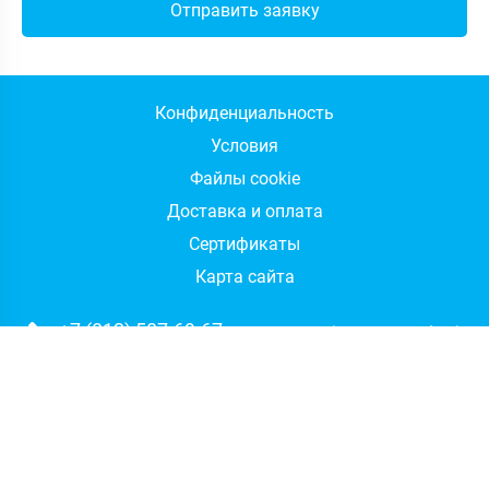
Конфиденциальность
Условия
Файлы cookie
Доставка и оплата
Сертификаты
Карта сайта
+7 (812) 507-69-67
отдел продаж (Санкт-Петербург)
+7 (495) 133-94-59
отдел продаж (Москва)
+7 (812) 507-60-67
техническая поддержка
sales@integrus.ru