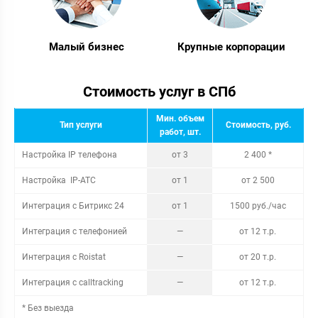
Малый бизнес
Крупные корпорации
Стоимость услуг в СПб
Мин. объем
Тип услуги
Стоимость, руб.
работ, шт.
Настройка IP телефона
от 3
2 400 *
Настройка IP-АТС
от 1
от 2 500
Интеграция с Битрикс 24
от 1
1500 руб./час
Интеграция с телефонией
—
от 12 т.р.
Интеграция с Roistat
—
от 20 т.р.
Интеграция с calltracking
—
от 12 т.р.
* Без выезда