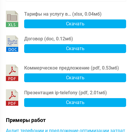
Тарифы на услугу в… (
xlsx
,
0.04мб
)
Скачать
Договор (
doc
,
0.12мб
)
Скачать
Коммерческое предложение (
pdf
,
0.53мб
)
Скачать
Презентация ip-telefony (
pdf
,
2.01мб
)
Скачать
Примеры работ
Аудит телефонии и предложение оптимизации затрат