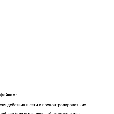
 файлам:
ля действия в сети и проконтролировать их
чайную (или умышленную) их потерю или