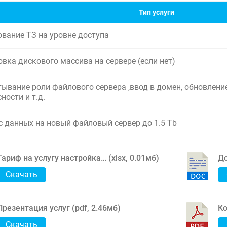
Тип услуги
ование ТЗ на уровне доступа
вка дискового массива на сервере (если нет)
ывание роли файлового сервера ,ввод в домен, обновление
ности и т.д.
с данных на новый файловый сервер до 1.5 Tb
Тариф на услугу настройка… (
xlsx
,
0.01мб
)
До
Скачать
Презентация услуг (
pdf
,
2.46мб
)
Ко
Скачать