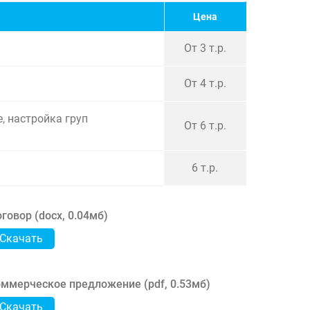
Цена
От 3 т.р.
От 4 т.р.
, настройка груп
От 6 т.р.
6 т.р.
говор (
docx
,
0.04мб
)
Скачать
ммерческое предложение (
pdf
,
0.53мб
)
Скачать