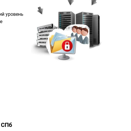
ий уровень
е
в СПб