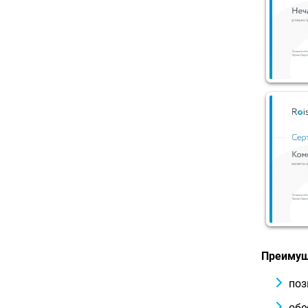
Преимуще
поз
обе