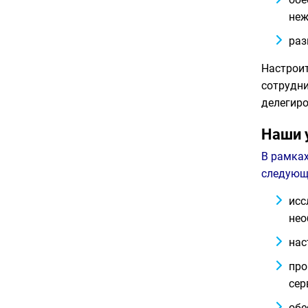
неж
раз
Настрои
сотрудни
делегиро
Наши 
В рамках
следующ
исс
нео
нас
про
сер
обе