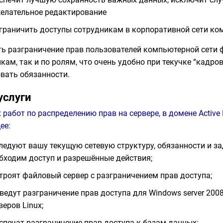
елательное редактирование
граничить доступы сотрудникам в корпоративной сети ко
ть разграничение прав пользователей компьютерной сети
кам, так и по ролям, что очень удобно при текучке “кадро
вать обязанности.
услуги
 работ по распределению прав на сервере, в домене Active
ее:
ледуют вашу текущую сетевую структуру, обязанности и з
бходим доступ и разрешённые действия;
троят файловый сервер с разграничением прав доступа;
ведут разграничение прав доступа для Windows server 2008
веров Linux;
спечат разграничение прав доступа к базам данных;