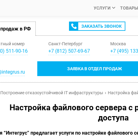
УСЛУГИ
ТОВАРЫ
ЗАКАЗАТЬ ЗВОНОК
 продаж в РФ
атный номер
Санкт-Петербург
Москва
0) 511-90-16
+
7
(
812
)
507-69-67
+
7
(
495
)
133
ЗАЯВКА В ОТДЕЛ ПРОДАЖ
integrus.ru
Построение отказоустойчивой IT инфраструктуры
Настройка фай
Настройка файлового сервера с 
доступа
 “Интегрус” предлагает услуги по настройке файлового с