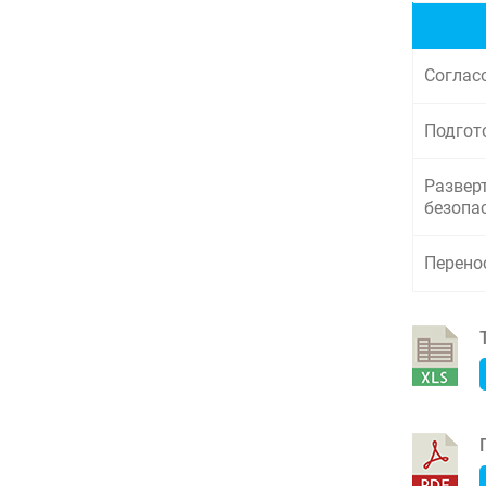
Соглас
Подгото
Разверт
безопас
Перено