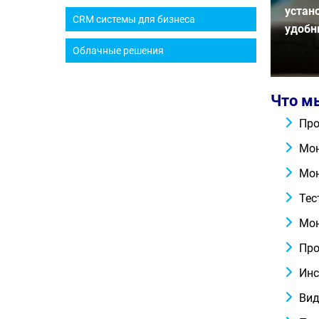
устан
CRM системы для бизнеса
удобн
Облачные решения
Что м
Про
Мон
Мон
Тес
Мон
Про
Инс
Вид