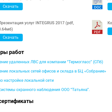
Скачать
Презентация услуг INTEGRUS 2017 (
pdf
,
Ко
3.64мб
)
Скачать
ры работ
ние удаленных ЛВС для компании “Термогласс” (СПб)
ние локальных сетей офисов и склада в БЦ «Собрание»
о настройке локальной сети
системы охранного наблюдения ООО “Татьяна”.
сертификаты