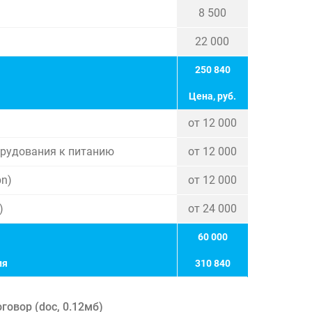
8 500
22 000
250 840
Цена, руб.
от 12 000
орудования к питанию
от 12 000
pn)
от 12 000
)
от 24 000
60 000
ия
310 840
говор (
doc
,
0.12мб
)