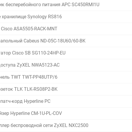
ик бесперебойного питания APC SC450RMI1U
е хранилище Synology RS816
 Cisco ASA5505-RACK-MNT
апольный Cabeus ND-05C-18U60/60-BK
атор Cisco SB SG110-24HP-EU
доступа ZyXEL NWA5123-AC
нель TWT TWT-PP48UTP/6
озеток TLK TLK-RS08P2-BK
патч-корд Hyperline PC
зер Hyperline CM-1U-PL-COV
ллер беспроводной сети ZyXEL NXC2500