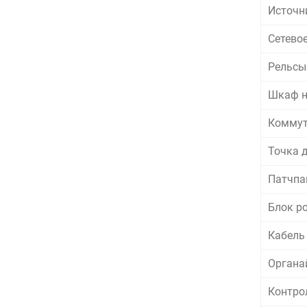
Источн
Сетево
Рельсы
Шкаф н
Коммут
Точка 
Патчпа
Блок р
Кабель 
Органай
Контро