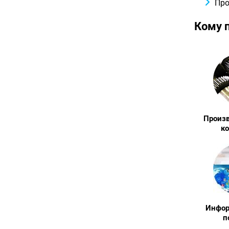
Про
Кому 
Произ
к
Инфо
п