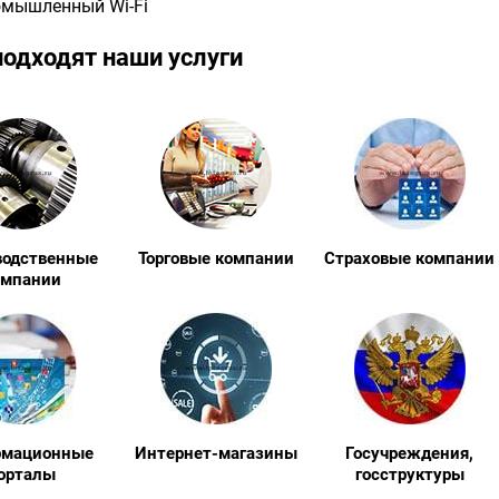
мышленный Wi-Fi
подходят наши услуги
водственные
Торговые компании
Страховые компании
омпании
рмационные
Интернет-магазины
Госучреждения,
орталы
госструктуры