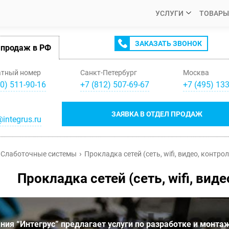
УСЛУГИ
ТОВАРЫ
ЗАКАЗАТЬ ЗВОНОК
 продаж в РФ
атный номер
Санкт-Петербург
Москва
0) 511-90-16
+
7
(
812
)
507-69-67
+
7
(
495
)
133
ЗАЯВКА В ОТДЕЛ ПРОДАЖ
integrus.ru
Слаботочные системы
Прокладка сетей (сеть, wifi, видео, контро
Прокладка сетей (сеть, wifi, вид
ния “Интегрус” предлагает услуги по разработке и монтаж