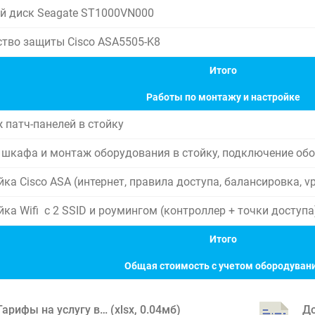
й диск Seagate ST1000VN000
ство защиты Cisco ASA5505-K8
Итого
Работы по монтажу и настройке
 патч-панелей в стойку
 шкафа и монтаж оборудования в стойку, подключение об
ка Cisco ASA (интернет, правила доступа, балансировка, v
ка Wifi с 2 SSID и роумингом (контроллер + точки доступа
Итого
Общая стоимость с учетом обородуван
Тарифы на услугу в… (
xlsx
,
0.04мб
)
До