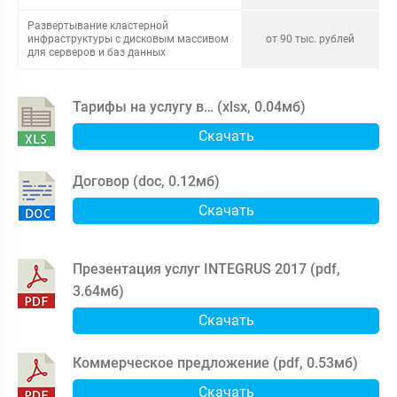
Развертывание кластерной
инфраструктуры с дисковым массивом
от 90 тыс. рублей
для серверов и баз данных
Тарифы на услугу в… (
xlsx
,
0.04мб
)
Скачать
Договор (
doc
,
0.12мб
)
Скачать
Презентация услуг INTEGRUS 2017 (
pdf
,
3.64мб
)
Скачать
Коммерческое предложение (
pdf
,
0.53мб
)
Скачать