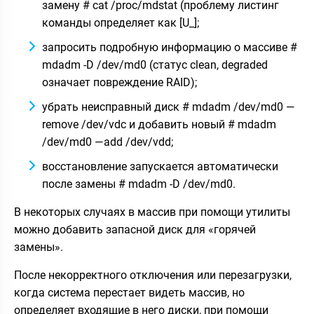
замену # cat /proc/mdstat (проблему листинг
команды определяет как [U_];
запросить подробную информацию о массиве #
mdadm -D /dev/md0 (статус clean, degraded
означает повреждение RAID);
убрать неисправный диск # mdadm /dev/md0 —
remove /dev/vdc и добавить новый # mdadm
/dev/md0 —add /dev/vdd;
восстановление запускается автоматически
после замены # mdadm -D /dev/md0.
В некоторых случаях в массив при помощи утилиты
можно добавить запасной диск для «горячей
замены».
После некорректного отключения или перезагрузки,
когда система перестает видеть массив, но
определяет входящие в него диски, при помощи