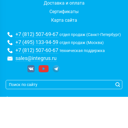
Доставка и оплата
Сертификаты
Карта сайта
+7 (812) 507-69-67
отдел продаж (Санкт-Петербург)
+7 (495) 133-94-59
отдел продаж (Москва)
+7 (812) 507-60-67
техническая поддержка
sales@integrus.ru
Адрес:
Санкт-Петербург
,
пл. Карла Фаберже, 8Б, БЦ Золотая
долина, оф. 423-424
(c)
| Группа компаний
Интегрус
| Указанные на сайте цены не