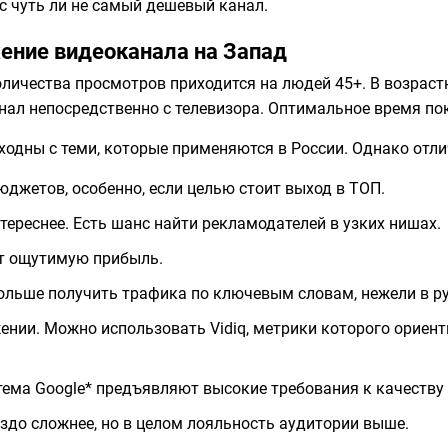
ас чуть ли не самый дешевый канал.
ение видеоканала на Запад
личества просмотров приходится на людей 45+. В возрас
ал непосредственно с телевизора. Оптимальное время показ
одны с теми, которые применяются в России. Однако отли
джетов, особенно, если целью стоит выход в ТОП.
тереснее. Есть шанс найти рекламодателей в узких нишах.
ит ощутимую прибыль.
больше получить трафика по ключевым словам, нежели в ру
нии. Можно использовать Vidiq, метрики которого ориенти
ема Google* предъявляют высокие требования к качеству 
здо сложнее, но в целом лояльность аудитории выше.