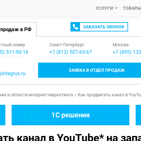
УСЛУГИ
ТОВАРЫ
ЗАКАЗАТЬ ЗВОНОК
 продаж в РФ
атный номер
Санкт-Петербург
Москва
0) 511-90-16
+
7
(
812
)
507-69-67
+
7
(
495
)
133
ЗАЯВКА В ОТДЕЛ ПРОДАЖ
integrus.ru
ия в области интернет-маркетинга
Как продвигать канал в YouT
1C решения
ать канал в YouTube* на за