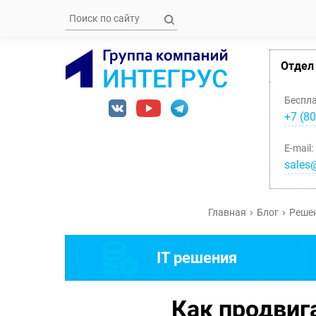
Отдел
Беспл
+7 (80
E-mail:
sales@
Главная
Блог
Решен
IT решения
Как продвиг