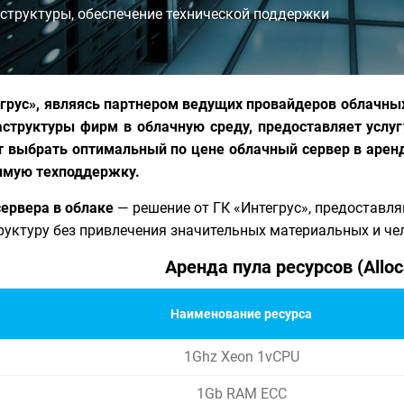
структуры, обеспечение технической поддержки
грус», являясь партнером ведущих провайдеров облачных
аструктуры фирм в облачную среду, предоставляет услуг
 выбрать оптимальный по цене облачный сервер в аренд
имую техподдержку.
ервера в облаке
— решение от ГК «Интегрус», предоставл
уктуру без привлечения значительных материальных и чел
Аренда пула ресурсов (Alloc
Наименование ресурса
1Ghz Xeon 1vCPU
1Gb RAM ECC