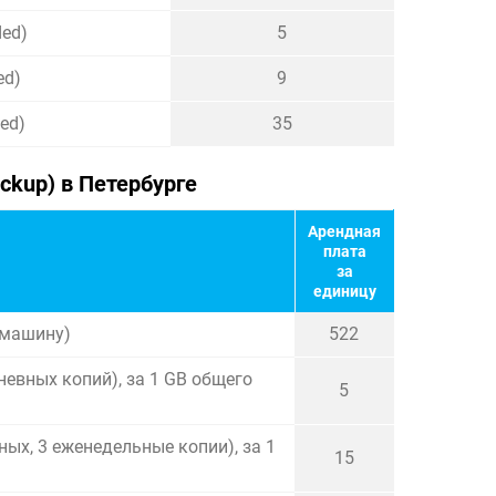
ded)
5
ed)
9
ed)
35
ckup) в Петербурге
Арендная
плата
за
единицу
 машину)
522
невных копий), за 1 GB общего
5
ых, 3 еженедельные копии), за 1
15