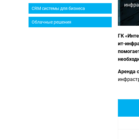
инфра
CRM системы для бизнеса
Облачные решения
ГК «Инте
ит-инфр
помогает
необход
Аренда с
инфрастр