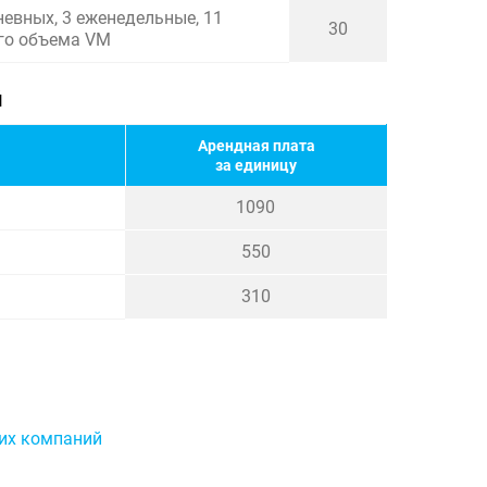
невных, 3 еженедельные, 11
30
его объема VM
й
Арендная плата
за единицу
1090
550
310
ких компаний