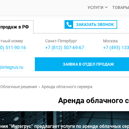
УСЛУГИ
ТОВАРЫ
ЗАКАЗАТЬ ЗВОНОК
 продаж в РФ
атный номер
Санкт-Петербург
Москва
0) 511-90-16
+
7
(
812
)
507-69-67
+
7
(
495
)
133
ЗАЯВКА В ОТДЕЛ ПРОДАЖ
integrus.ru
Облачные решения
Аренда облачного сервера
Аренда облачного 
ния “Интегрус” предлагает услуги по аренде облачных се