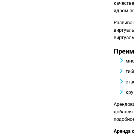
качестве
ядром п
Развива
виртуаль
виртуаль
Преим
мно
гиб
ста
кру
Арендова
добавлят
подобное
Аренда о