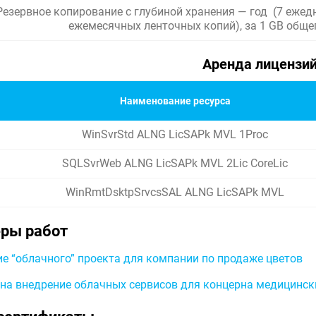
Резервное копирование с глубиной хранения — год (7 ежед
ежемесячных ленточных копий), за 1 GB общ
Аренда лицензи
Наименование ресурса
WinSvrStd ALNG LicSAPk MVL 1Proc
SQLSvrWeb ALNG LicSAPk MVL 2Lic CoreLic
WinRmtDsktpSrvcsSAL ALNG LicSAPk MVL
ры работ
е “облачного” проекта для компании по продаже цветов
на внедрение облачных сервисов для концерна медицинс