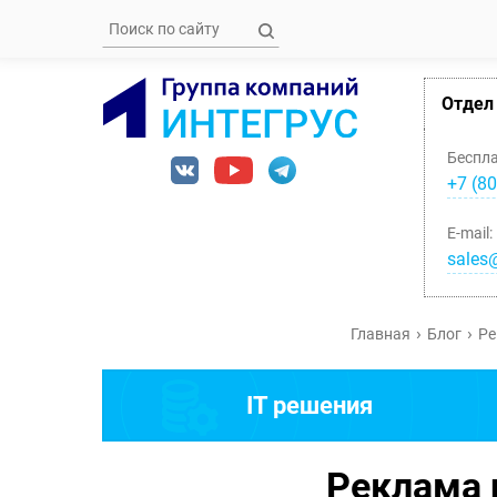
Отдел
Беспл
+7 (80
E-mail:
sales@
Главная
Блог
Ре
IT решения
Реклама 