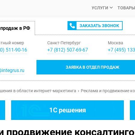
УСЛУГИ
ТОВАРЫ
ЗАКАЗАТЬ ЗВОНОК
 продаж в РФ
атный номер
Санкт-Петербург
Москва
0) 511-90-16
+
7
(
812
)
507-69-67
+
7
(
495
)
133
ЗАЯВКА В ОТДЕЛ ПРОДАЖ
integrus.ru
шения в области интернет-маркетинга
Реклама и продвижение ко
1C решения
и продвижение консалтинго