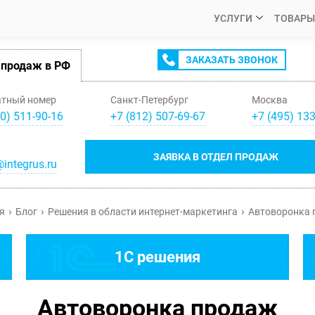
УСЛУГИ
ТОВАРЫ
ЗАКАЗАТЬ ЗВОНОК
 продаж в РФ
атный номер
Санкт-Петербург
Москва
0) 511-90-16
+
7
(
812
)
507-69-67
+
7
(
495
)
133
ЗАЯВКА В ОТДЕЛ ПРОДАЖ
integrus.ru
я
Блог
Решения в области интернет-маркетинга
Автоворонка 
1C решения
Автоворонка продаж