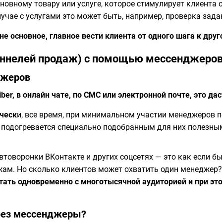
новному товару или услуге, которое стимулирует клиента 
учае с услугами это может быть, например, проверка зада
е основное, главное вести клиента от одного шага к друг
уннелей продаж) с помощью мессенджеро
джеров
Viber, в онлайн чате, по СМС или электронной почте, это 
ческ
и, все время, при минимальном участии менеджеров 
 подогревается специально подобранным для них полезным
автоворонки ВКонтакте и других соцсетях — это как если 
ам. Но сколько клиентов может охватить один менеджер?
тать одновременно с многотысячной аудиторией и при э
ерез мессенджеры?