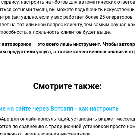
 сервису, настроить чат-ботов для автоматических ответо
ться сотнями тысяч, вы можете подключить искусственный
тра (актуально, если у вас работает более 25 операторов
ет на тот или иной вопрос клиенту, тем самым обучая как
способность, а лояльность клиентов будет выше.
с автоворонок — это всего лишь инструмент. Чтобы автоп
м продукт или услуга, а также качественный анализ и с
Смотрите также:
е на сайте через Вотсапп - как настроить
sApp для онлайн-консультаций, установить виджет мессенд
етов по сравнению с традиционной установкой просто ном
извлечь от использования мессенджера.