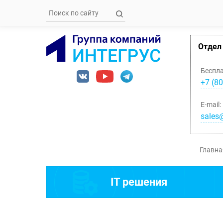
Отдел
Беспл
+7 (80
E-mail:
sales@
Главна
IT решения