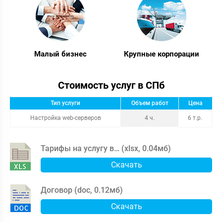
Малый бизнес
Крупные корпорации
Стоимость услуг в СПб
Тип услуги
Объем работ
Цена
Настройка web-серверов
4 ч.
6 т.р.
Тарифы на услугу в… (
xlsx
,
0.04мб
)
Скачать
Договор (
doc
,
0.12мб
)
Скачать