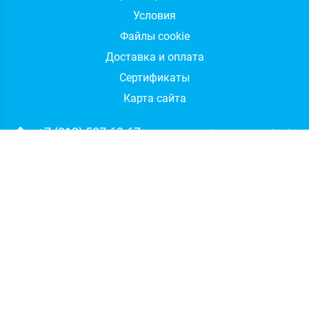
Условия
Файлы cookie
Доставка и оплата
Сертификаты
Карта сайта
+7 (812) 507-69-67
отдел продаж (Санкт-Петербург)
+7 (495) 133-94-59
отдел продаж (Москва)
+7 (812) 507-60-67
техническая поддержка
sales@integrus.ru
Адрес:
Санкт-Петербург
,
пл. Карла Фаберже, 8Б, БЦ Золотая