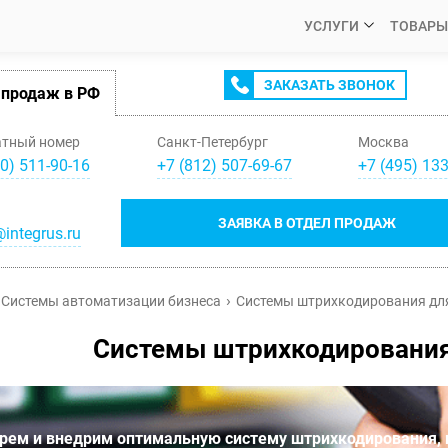
УСЛУГИ
ТОВАРЫ
ЗАКАЗАТЬ ЗВОНОК
 продаж в РФ
атный номер
Санкт-Петербург
Москва
0) 511-90-16
+
7
(
812
)
507-69-67
+
7
(
495
)
133
ЗАЯВКА В ОТДЕЛ ПРОДАЖ
integrus.ru
Системы автоматизации бизнеса
Системы штрихкодирования дл
Системы штрихкодирования
рем и внедрим оптимальную систему штрихкодирования,