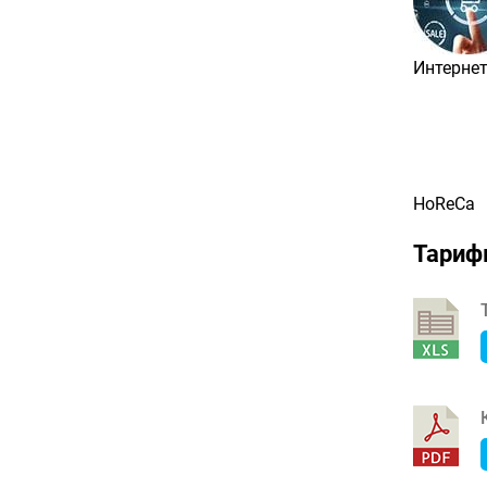
Интерне
HoReCa
Тарифы