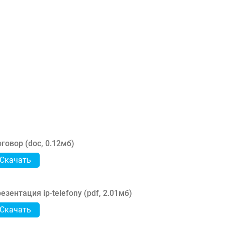
говор (
doc
,
0.12мб
)
Скачать
езентация ip-telefony (
pdf
,
2.01мб
)
Скачать