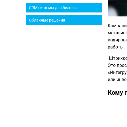
CRM системы для бизнеса
Облачные решения
Компания
магазино
кодирова
работы.
Штрихкод
Это прос
«Интегру
или инве
Кому п