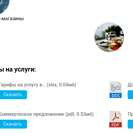
т-магазины
 на услуги:
Тарифы на услугу в… (
xlsx
,
0.04мб
)
До
Скачать
Коммерческое предложение (
pdf
,
0.53мб
)
Пр
Скачать