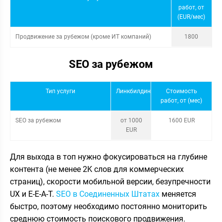
работ, от
(EUR/мес)
Продвижение за рубежом (кроме ИТ компаний)
1800
SEO за рубежом
Тип услуги
Линкбилдинг
Стоимость
работ, от (мес)
SEO за рубежом
от 1000
1600 EUR
EUR
Для выхода в топ нужно фокусироваться на глубине
контента (не менее 2K слов для коммерческих
страниц), скорости мобильной версии, безупречности
UX и E-E-A-T.
SEO в Соединенных Штатах
меняется
быстро, поэтому необходимо постоянно мониторить
среднюю стоимость поискового продвижения.