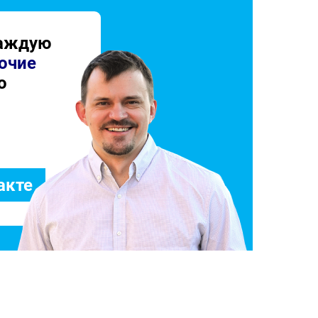
каждую
очие
о
акте