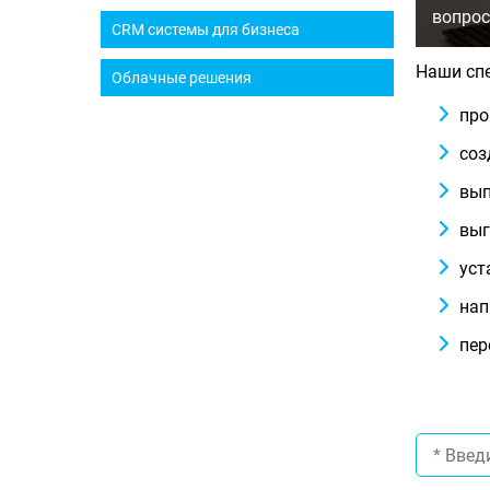
вопрос
CRM системы для бизнеса
Наши сп
Облачные решения
про
соз
вып
выг
уст
нап
пер