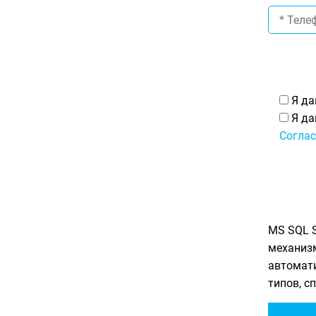
Я да
Я да
Соглас
MS SQL S
механизм
автомат
типов, с