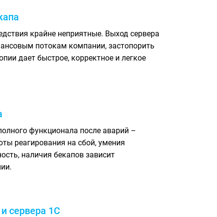
капа
ледствия крайне неприятные. Выход сервера
инансовым потокам компании, застопорить
опии дает быстрое, корректное и легкое
а
полного функционала после аварий –
оты реагирования на сбой, умения
ость, наличия бекапов зависит
ии.
 и сервера 1С