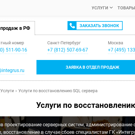
УСЛУГИ
ТОВАРЫ
ЗАКАЗАТЬ ЗВОНОК
 продаж в РФ
атный номер
Санкт-Петербург
Москва
0) 511-90-16
+
7
(
812
)
507-69-67
+
7
(
495
)
133
ЗАЯВКА В ОТДЕЛ ПРОДАЖ
integrus.ru
Услуги
Услуги по восстановлению SQL сервера
Услуги по восстановлени
в проектирование серверных систем, администрирование 
, восстановление в случае сбоев специалистам ГК «Интегр