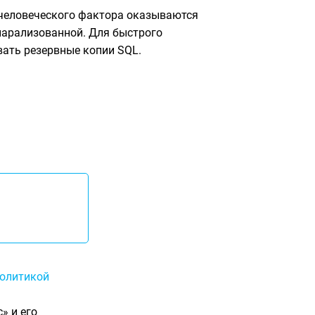
и человеческого фактора оказываются
 парализованной. Для быстрого
ать резервные копии SQL.
олитикой
» и его