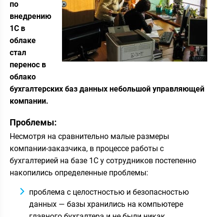
по
внедрению
1С в
облаке
стал
перенос в
облако
бухгалтерских баз данных небольшой управляющей
компании.
Проблемы:
Несмотря на сравнительно малые размеры
компании-заказчика, в процессе работы с
бухгалтерией на базе 1С у сотрудников постепенно
накопились определенные проблемы:
проблема с целостностью и безопасностью
данных — базы хранились на компьютере
главного бухгалтера и не были никак