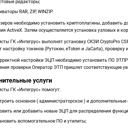
стовые редакторы;
иваторы RAR, ZIP, WINZIP.
зеров необходимо установить криптоплагины, добавить д
ия ActiveX. Затем осуществляется установка узловых и к
сты ГК «Интегрус» выполнят установку СКЗИ CryptoPro CSP
 настройку токенов (Рутокен, eToken и JaCarta), проверк
рректной настройки ЭЦП необходимо установить ПО ЭТПРФ
ения проверки Оператор ЭТП пришлет соответствующее ув
нительные услуги
сты ГК «Интегрус» помогут:
троить основное ( администраторское ) и дополнительные 
овить или добавить новые ЭЦП для распределения функци
ановить вспомогательное ПО и утилиты;