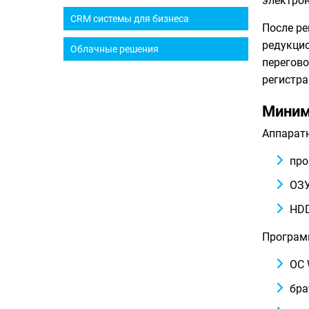
электрон
CRM системы для бизнеса
После ре
редукцио
Облачные решения
перегово
регистра
Миним
Аппарат
про
ОЗУ
HDD
Програм
ОС 
бра