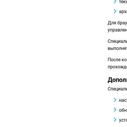
тек
арх
Для брау
управлен
Специали
выполнят
После ко
прохожд
Допол
Специали
нас
обн
уст