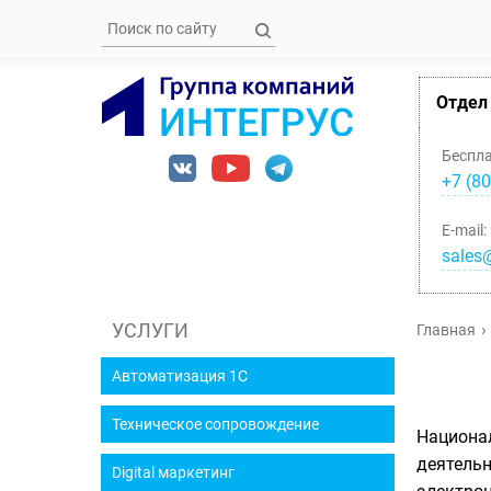
Отдел
Беспл
+7 (80
E-mail:
sales@
УСЛУГИ
Главная
Автоматизация 1С
Техническое сопровождение
Национа
деятельн
Digital маркетинг