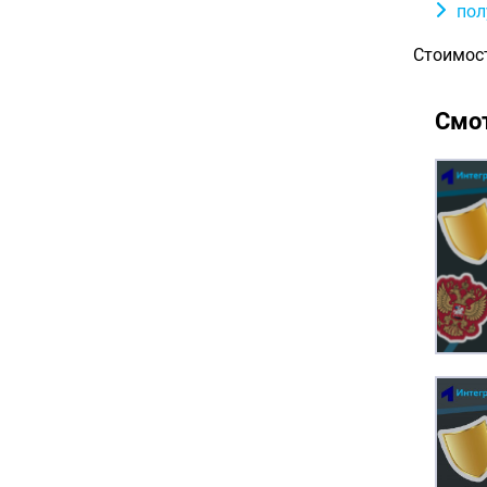
пол
Стоимос
Смот