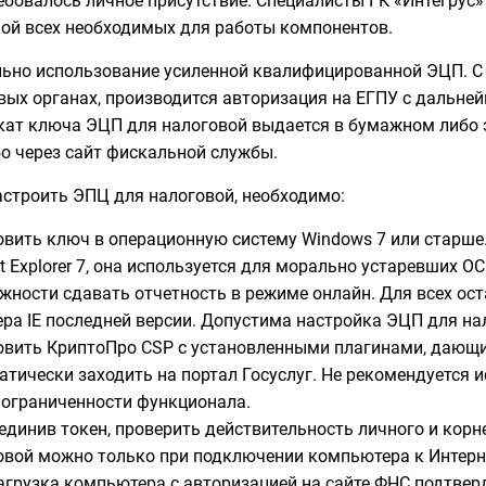
ебовалось личное присутствие. Специалисты ГК «Интегрус»
ой всех необходимых для работы компонентов.
ьно использование усиленной квалифицированной ЭЦП. С 
вых органах, производится авторизация на ЕГПУ с дальне
кат ключа ЭЦП для налоговой выдается в бумажном либо 
о через сайт фискальной службы.
строить ЭПЦ для налоговой, необходимо:
овить ключ в операционную систему Windows 7 или старше. 
et Explorer 7, она используется для морально устаревших 
жности сдавать отчетность в режиме онлайн. Для всех ос
ера IE последней версии. Допустима настройка ЭЦП для на
овить КриптоПро CSP с установленными плагинами, дающ
атически заходить на портал Госуслуг. Не рекомендуется 
 ограниченности функционала.
единив токен, проверить действительность личного и корн
овой можно только при подключении компьютера к Интерн
агрузка компьютера с авторизацией на сайте ФНС подтверд