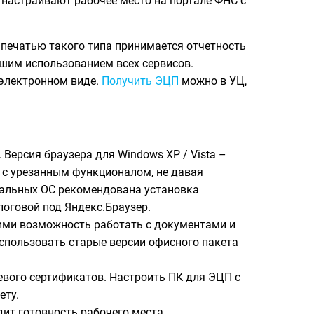
 настраивают рабочее место на портале ФНС с
печатью такого типа принимается отчетность
йшим использованием всех сервисов.
электронном виде.
Получить ЭЦП
можно в УЦ,
Версия браузера для Windows XP / Vista –
ОС с урезанным функционалом, не давая
тальных ОС рекомендована установка
логовой под Яндекс.Браузер.
ими возможность работать с документами и
использовать старые версии офисного пакета
евого сертификатов. Настроить ПК для ЭЦП с
ету.
ит готовность рабочего места.