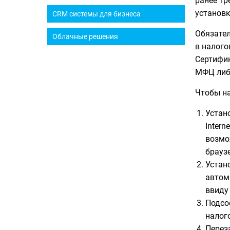
ранее тр
установк
CRM системы для бизнеса
Обязател
Облачные решения
в налого
Сертифи
МФЦ либ
Чтобы на
Устан
Intern
возмо
брауз
Устан
автом
ввиду
Подсо
налог
Перез