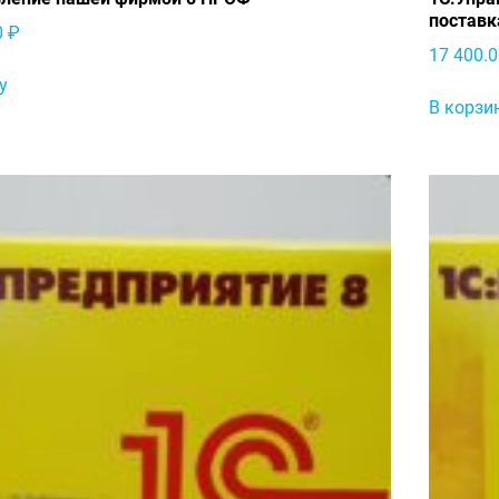
поставк
0
₽
17 400.
у
В корзи