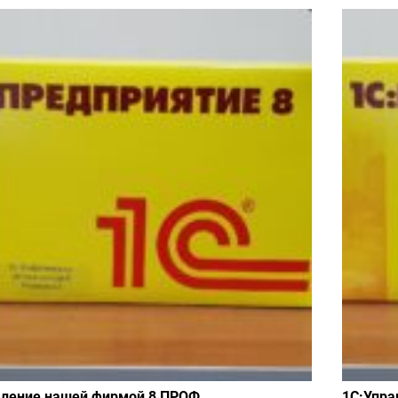
вление нашей фирмой 8 ПРОФ
1С:Упра