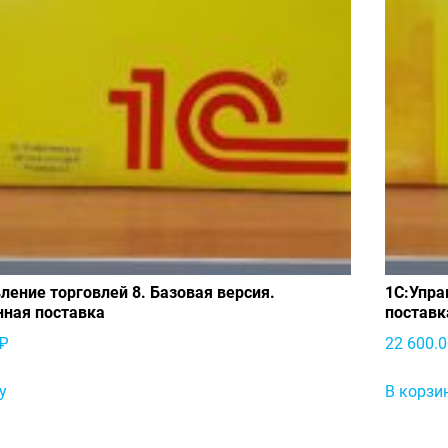
ление торговлей 8. Базовая версия.
1С:Упра
нная поставка
поставк
₽
22 600.
у
В корзи