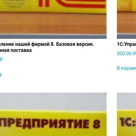
ление нашей фирмой 8. Базовая версия.
1С:Упра
нная поставка
300.00
₽
В корзи
у