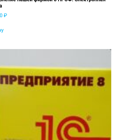
а
00
₽
ну