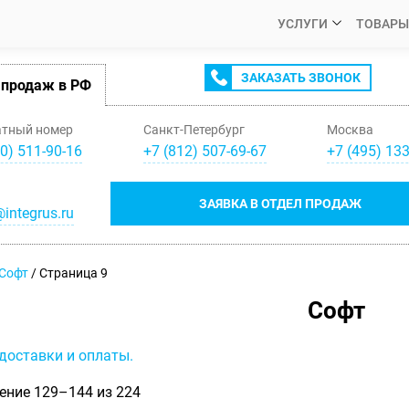
УСЛУГИ
ТОВАРЫ
ЗАКАЗАТЬ ЗВОНОК
 продаж в РФ
атный номер
Санкт-Петербург
Москва
0) 511-90-16
+
7
(
812
)
507-69-67
+
7
(
495
)
133
ЗАЯВКА В ОТДЕЛ ПРОДАЖ
integrus.ru
Софт
/ Страница 9
Софт
доставки и оплаты.
ение 129–144 из 224