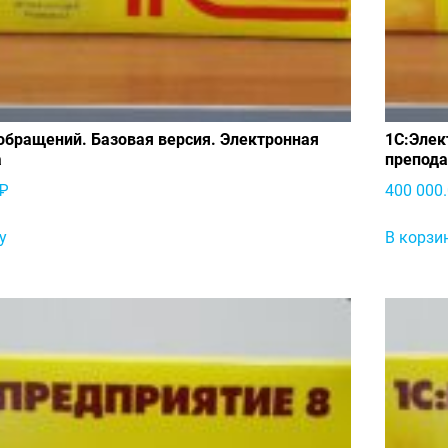
обращений. Базовая версия. Электронная
1С:Элек
а
препода
₽
400 000
у
В корзи