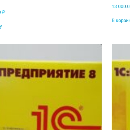
а
13 000.
0
₽
В корзи
у