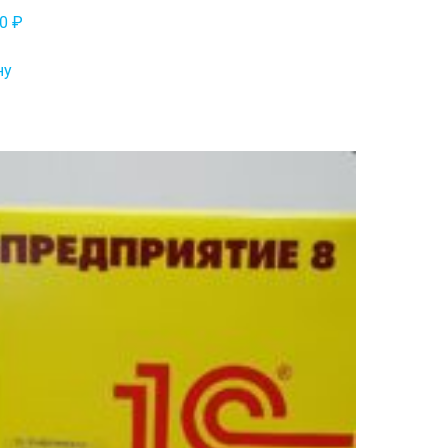
00
₽
ну