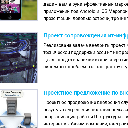
дадим вам в руки эффективный маркет
приложений под Android и IOS Меропри
презентации, деловые встречи, тренинг
Проект сопровождения ит-инф
Реализована задача внедрить проект 
технической поддержки всей ит-инфра
Цель - предотвращение и/или операт
системных проблем в ит-инфраструкту
Проектное предложение по внед
Проектное предложение внедрения служ
результатом решения поставленных за
реорганизации работы IT-структуры ф
интернет и к базам компании; настро