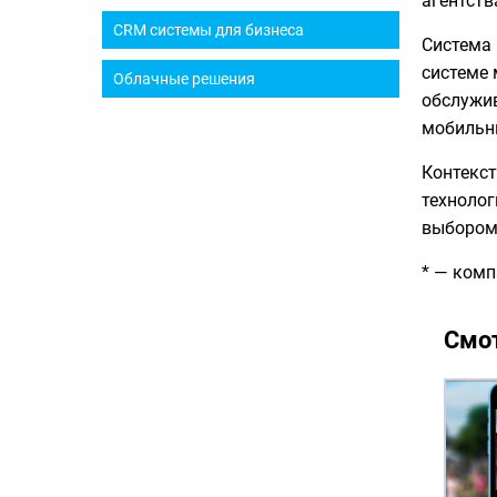
агентств
CRM системы для бизнеса
Система 
системе 
Облачные решения
обслужив
мобильны
Контекст
технолог
выбором
* — комп
Смот