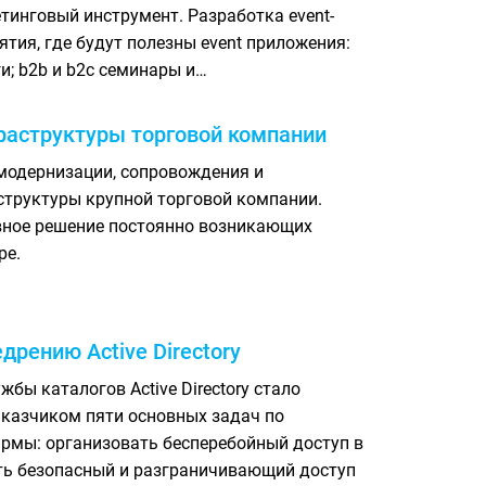
инговый инструмент. Разработка еvent-
ятия, где будут полезны event приложения:
и; b2b и b2c семинары и…
раструктуры торговой компании
модернизации, сопровождения и
структуры крупной торговой компании.
ивное решение постоянно возникающих
ре.
рению Active Directory
бы каталогов Active Directory стало
казчиком пяти основных задач по
ирмы: организовать бесперебойный доступ в
ить безопасный и разграничивающий доступ