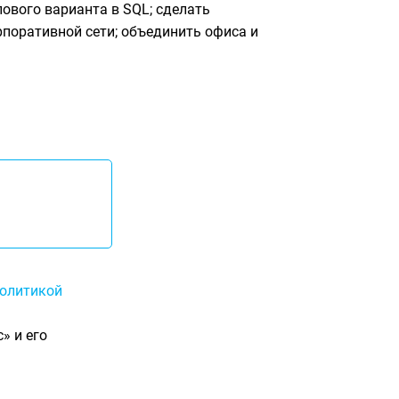
лового варианта в SQL; сделать
поративной сети; объединить офиса и
олитикой
» и его