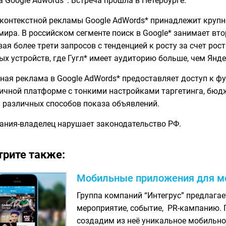
а Google Adwords*. Встреча прошла в Петербурге.
контекстной рекламы Google AdWords* принадлежит круп
мира. В российском сегменте поиск в Google* занимает вто
ая более трети запросов с тенденцией к росту за счет рост
х устройств, где Гугл* имеет аудиторию больше, чем Янде
ная реклама в Google AdWords* предоставляет доступ к ф
ичной платформе с тонкими настройками таргетинга, бюд
 различных способов показа объявлений.
ания-владелец нарушает законодательство РФ.
рите также:
Мобильные приложения для ме
Группа компаний “Интегрус” предлага
мероприятие, событие, PR-кампанию. П
создадим из неё уникальное мобильно