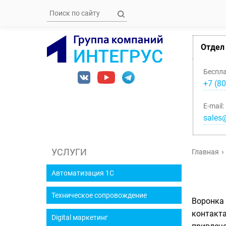
Отдел
Беспл
+7 (80
E-mail:
sales@
УСЛУГИ
Главная
Автоматизация 1С
Техническое сопровождение
Воронка 
контакта
Digital маркетинг