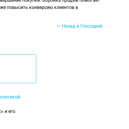
овершение покупки. Воронка продаж помогает
кже повысить конверсию клиентов в
🠔 Назад в Глоссарий
олитикой
» и его