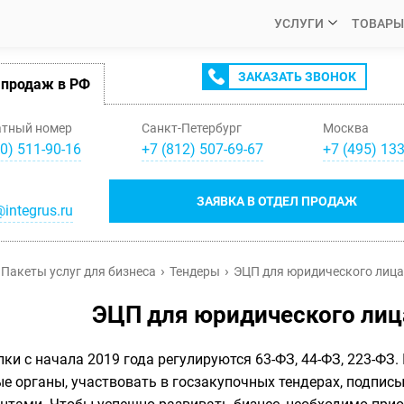
УСЛУГИ
ТОВАРЫ
ЗАКАЗАТЬ ЗВОНОК
 продаж в РФ
атный номер
Санкт-Петербург
Москва
0) 511-90-16
+
7
(
812
)
507-69-67
+
7
(
495
)
133
ЗАЯВКА В ОТДЕЛ ПРОДАЖ
integrus.ru
Пакеты услуг для бизнеса
Тендеры
ЭЦП для юридического лица
ЭЦП для юридического лиц
пки с начала 2019 года регулируются 63-ФЗ, 44-ФЗ, 223-ФЗ
е органы, участвовать в госзакупочных тендерах, подпис