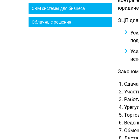
контраге
юридичес
CRM системы для бизнеса
ЭЦП для
Облачные решения
Уси
под
Уси
исп
Законом
Сдача
Участ
Работ
Урегу
Торго
Веден
Обмен
Диста