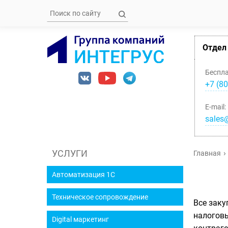
Отдел
Беспл
+7 (80
E-mail:
sales@
УСЛУГИ
Главная
Автоматизация 1С
Техническое сопровождение
Все заку
налоговы
Digital маркетинг