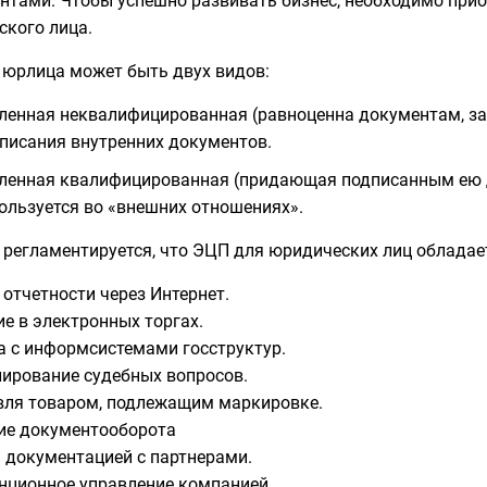
нтами. Чтобы успешно развивать бизнес, необходимо при
кого лица.
 юрлица может быть двух видов:
ленная неквалифицированная (равноценна документам, за
писания внутренних документов.
ленная квалифицированная (придающая подписанным ею 
ользуется во «внешних отношениях».
 регламентируется, что ЭЦП для юридических лиц облада
 отчетности через Интернет.
ие в электронных торгах.
а с информсистемами госструктур.
лирование судебных вопросов.
вля товаром, подлежащим маркировке.
ие документооборота
 документацией с партнерами.
нционное управление компанией.