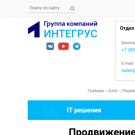
Отдел
Беспл
+7 (80
E-mail:
sales@
Главная
Блог
Решен
IT решения
Продвижение