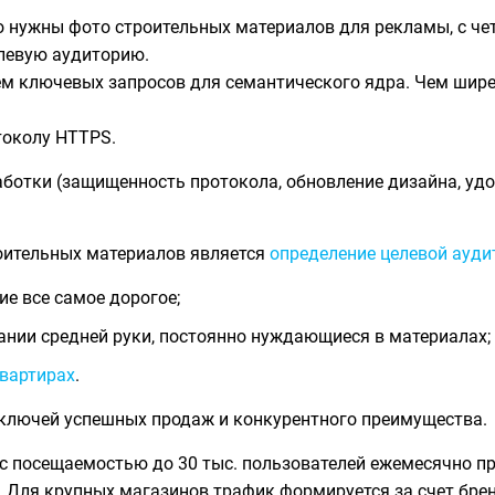
о нужны фото строительных материалов для рекламы, с че
елевую аудиторию.
м ключевых запросов для семантического ядра. Чем шире
токолу HTTPS.
ботки (защищенность протокола, обновление дизайна, удо
оительных материалов является
определение целевой ауди
е все самое дорогое;
нии средней руки, постоянно нуждающиеся в материалах;
квартирах
.
 ключей успешных продаж и конкурентного преимущества.
 с посещаемостью до 30 тыс. пользователей ежемесячно п
. Для крупных магазинов трафик формируется за счет брен