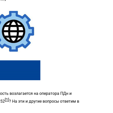
ость возлагается на оператора ПДн и
[
1
]
152
? На эти и другие вопросы ответим в