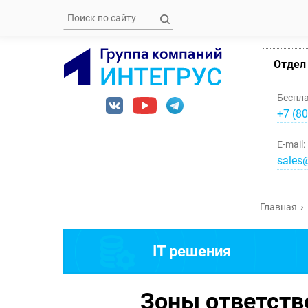
Отдел
Беспл
+7 (80
E-mail:
sales@
Главная
IT решения
Зоны ответств