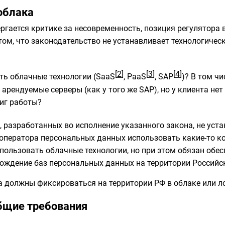
облака
ргается критике за несовременность, позиция регулятора
ом, что законодательство не устанавливает технологическ
[
2
]
[
3
]
[
4
]
ть облачные технологии (SaaS
, PaaS
, SAP
)? В том ч
 арендуемые серверы (как у того же SAP), но у клиента не
иг работы?
, разработанных во исполнение указанного закона, не уст
ператора персональных данных использовать какие-то ко
пользовать облачные технологии, но при этом обязан обес
ождение баз персональных данных на территории Российс
а должны фиксироваться на территории РФ в облаке или л
общие требования