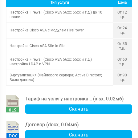
Тип услуги
Цена
Настройка Firewall (Cisco ASA 56xx; 55xx и т.д.) до 10
От 12
правил
т.р.
От 24
Настройка Cisco ASA с модулем FirePower
т.р.
От 35
Настройка Cisco ASA Site to Site
т.р.
Настройка Firewall (Cisco ASA 56xx; 55xx и т.д.)
От 60
настройка LDAP и VPN
т.р.
Виртуализация (Файлового сервера; Active Directory;
От 90
Базы данных)
т.р.
Тариф на услугу настройка… (
xlsx
,
0.02мб
)
Скачать
Договор (
docx
,
0.04мб
)
Скачать