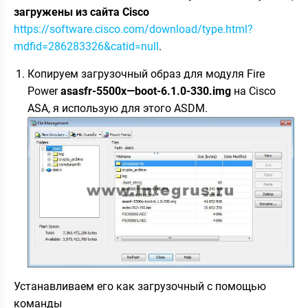
загружены из сайта Cisco
https://software.cisco.com/download/type.html?
mdfid=286283326&catid=null
.
Копируем загрузочный образ для модуля Fire
Power
asasfr
-5500
x
—
boot
-6.1.0-330.
img
на Cisco
ASA, я использую для этого ASDM.
Устанавливаем его как загрузочный с помощью
команды