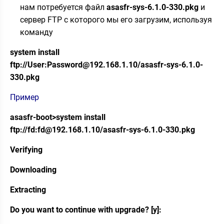
нам потребуется файл
asasfr-sys-6.1.0-330.pkg
и
сервер FTP с которого мы его загрузим, используя
команду
system install
ftp://User:Password@192.168.1.10/asasfr-sys-6.1.0-
330.pkg
Пример
asasfr-boot>system install
ftp://fd:fd@192.168.1.10/asasfr-sys-6.1.0-330.pkg
Verifying
Downloading
Extracting
Do you want to continue with upgrade? [y]: