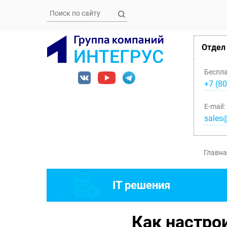
Отдел
Беспл
+7 (80
E-mail:
sales@
Главна
IT решения
Как настро