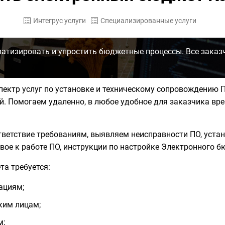
Интегрус услуги
Специализированные услуги
тизировать и упростить бюджетные процессы. Все заказ
пектр услуг по установке и техническому сопровождению
. Помогаем удаленно, в любое удобное для заказчика вр
ветствие требованиям, выявляем неисправности ПО, уста
овое к работе ПО, инструкции по настройке Электронного 
а требуется:
ациям;
ким лицам;
м;