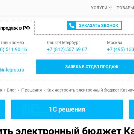
УСЛУГИ
ТОВАРЫ
ЗАКАЗАТЬ ЗВОНОК
 продаж в РФ
атный номер
Санкт-Петербург
Москва
0) 511-90-16
+
7
(
812
)
507-69-67
+
7
(
495
)
133
ЗАЯВКА В ОТДЕЛ ПРОДАЖ
integrus.ru
я
Блог
IT-решения
Как настроить электронный бюджет Казна
1C решения
ить электронный бюджет К