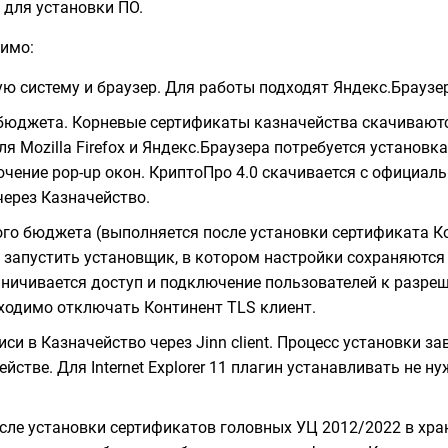
для установки ПО.
димо:
 систему и браузер. Для работы подходят Яндекс.Браузер, Х
бюджета. Корневые сертификаты казначейства скачиваютс
 Mozilla Firefox и Яндекс.Браузера потребуется установк
ключение pop-up окон. КриптоПро 4.0 скачивается с официал
через Казначейство.
ого бюджета (выполняется после установки сертификата К
 запустить установщик, в котором настройки сохраняются 
раничивается доступ и подключение пользователей к разр
ходимо отключать Континент TLS клиент.
и в Казначейство через Jinn client. Процесс установки за
стве. Для Internet Explorer 11 плагин устанавливать не 
сле установки сертификатов головных УЦ 2012/2022 в хр