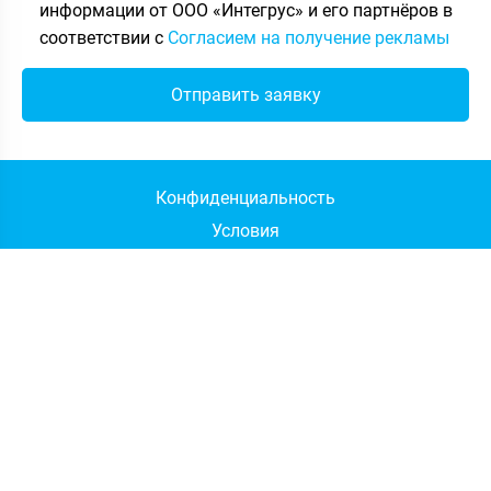
информации от ООО «Интегрус» и его партнёров в
соответствии с
Согласием на получение рекламы
Конфиденциальность
Условия
Файлы cookie
Доставка и оплата
Сертификаты
Карта сайта
+7 (812) 507-69-67
отдел продаж (Санкт-Петербург)
+7 (495) 133-94-59
отдел продаж (Москва)
+7 (812) 507-60-67
техническая поддержка