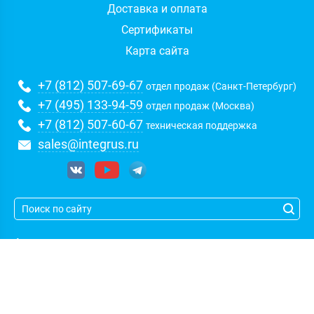
Доставка и оплата
Сертификаты
Карта сайта
+7 (812) 507-69-67
отдел продаж (Санкт-Петербург)
+7 (495) 133-94-59
отдел продаж (Москва)
+7 (812) 507-60-67
техническая поддержка
sales@integrus.ru
Адрес:
Санкт-Петербург
,
пл. Карла Фаберже, 8Б, БЦ Золотая
долина, оф. 423-424
(c)
| Группа компаний
Интегрус
| Указанные на сайте цены не