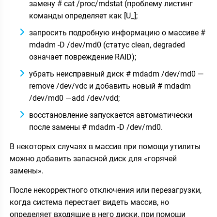
замену # cat /proc/mdstat (проблему листинг
команды определяет как [U_];
запросить подробную информацию о массиве #
mdadm -D /dev/md0 (статус clean, degraded
означает повреждение RAID);
убрать неисправный диск # mdadm /dev/md0 —
remove /dev/vdc и добавить новый # mdadm
/dev/md0 —add /dev/vdd;
восстановление запускается автоматически
после замены # mdadm -D /dev/md0.
В некоторых случаях в массив при помощи утилиты
можно добавить запасной диск для «горячей
замены».
После некорректного отключения или перезагрузки,
когда система перестает видеть массив, но
определяет входящие в него диски, при помощи