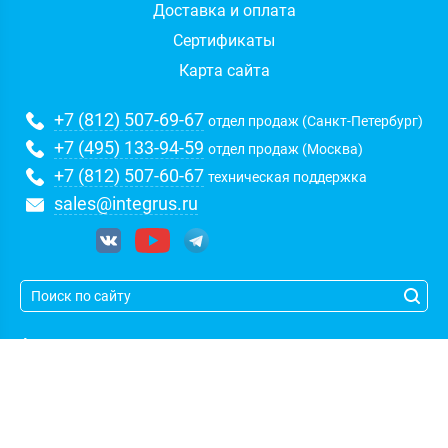
Доставка и оплата
Сертификаты
Карта сайта
+7 (812) 507-69-67
отдел продаж (Санкт-Петербург)
+7 (495) 133-94-59
отдел продаж (Москва)
+7 (812) 507-60-67
техническая поддержка
sales@integrus.ru
Адрес:
Санкт-Петербург
,
пл. Карла Фаберже, 8Б, БЦ Золотая
долина, оф. 423-424
(c)
| Группа компаний
Интегрус
| Указанные на сайте цены не