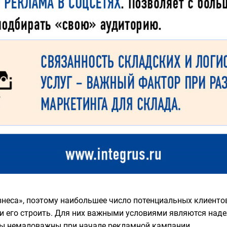
знеса», поэтому наибольшее число потенциальных клиенто
 его строить. Для них важными условиями являются надеж
ры немаловажны при начале рекламной кампании.