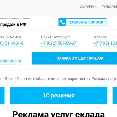
УСЛУГИ
ТОВАРЫ
ЗАКАЗАТЬ ЗВОНОК
 продаж в РФ
атный номер
Санкт-Петербург
Москва
0) 511-90-16
+
7
(
812
)
507-69-67
+
7
(
495
)
133
ЗАЯВКА В ОТДЕЛ ПРОДАЖ
integrus.ru
я
Блог
Решения в области интернет-маркетинга
Реклама услуг
1C решения
Реклама услуг склада