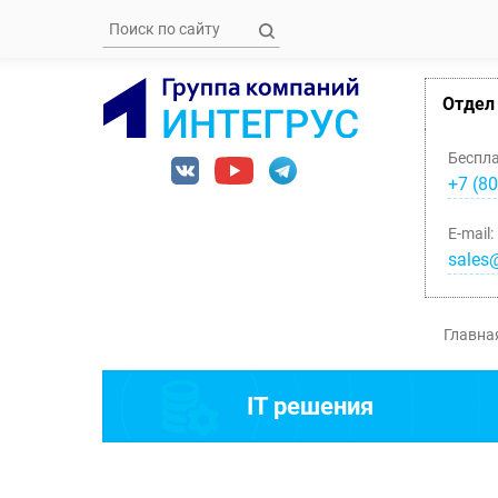
Отдел
Беспл
+7 (80
E-mail:
sales@
Главна
IT решения