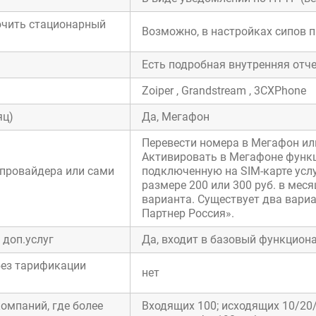
ючить стационарный
Возможно, в настройках сипов 
Есть подробная внутренняя отч
Zoiper , Grandstream , 3CXPhone
яц)
Да, Мегафон
Перевести номера в Мегафон или
Активировать в Мегафоне функц
 провайдера или сами
подключенную на SIM-карте усл
размере 200 или 300 руб. в мес
варианта. Существует два вариа
Партнер Россия».
 доп.услуг
Да, входит в базовый функцион
без тарификации
нет
омпаний, где более
Входящих 100; исходящих 10/20