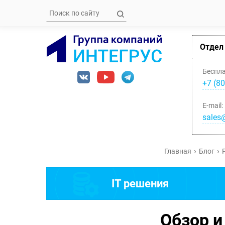
Отдел
Беспл
+7 (80
E-mail:
sales@
Главная
Блог
IT решения
Обзор и