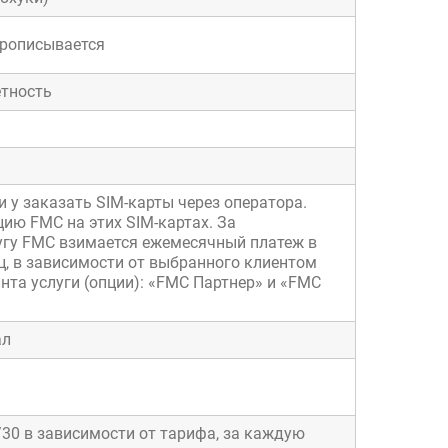
прописывается
етность
 у заказать SIM-карты через оператора.
ию FMC на этих SIM-картах. За
угу FMC взимается ежемесячный платеж в
яц, в зависимости от выбранного клиентом
нта услуги (опции): «FMC Партнер» и «FMC
ал
/30 в зависимости от тарифа, за каждую