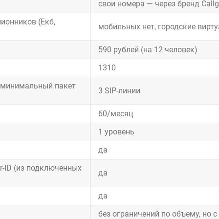
свои номера — через бренд Callg
ионников (Екб,
мобильных нет, городские вирт
590 рублей (на 12 человек)
1310
в минимальный пакет
3 SIP-линии
60/месяц
1 уровень
да
r-ID (из подключенных
да
да
без ограничений по объему, но 