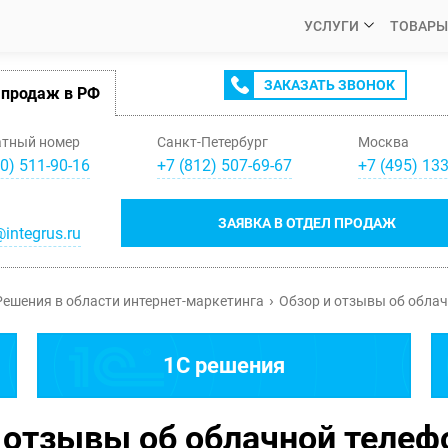
УСЛУГИ
ТОВАРЫ
ЗАКАЗАТЬ ЗВОНОК
 продаж в РФ
атный номер
Санкт-Петербург
Москва
0) 511-90-16
+
7
(
812
)
507-69-67
+
7
(
495
)
133
ЗАЯВКА В ОТДЕЛ ПРОДАЖ
integrus.ru
Решения в области интернет-маркетинга
Обзор и отзывы об облач
1C решения
 отзывы об облачной телеф