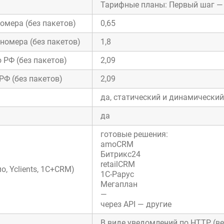
Тарифные планы: Первый шаг — 
омера (без пакетов)
0,65
омера (без пакетов)
1,8
 РФ (без пакетов)
2,09
РФ (без пакетов)
2,09
да, статический и динамический
да
готовые решения:
amoCRM
Битрикс24
retailCRM
, Yclients, 1С+CRM)
1С-Рарус
Мегаплан
—
через API — другие
В виде уведомлений по HTTP (ве